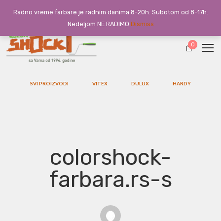
Radno vreme farbare je radnim danima 8-20h. Subotom od 8-17h.
Nedeljom NE RADIMO
Dismiss
0
SVI PROIZVODI
VITEX
DULUX
HARDY
colorshock-
farbara.rs-s