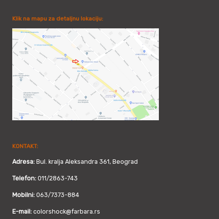
Klik na mapu za detaljnu lokaciju:
KONTAKT:
Adresa:
Bul. kralja Aleksandra 361, Beograd
Telefon:
011/2863-743
Mobilni:
063/7373-884
E-mail:
colorshock@farbara.rs