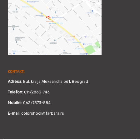
KONTAKT:
Adresa:
Bul. kralja Aleksandra 361, Beograd
Telefon:
011/2863-743
Mobilni:
063/7373-884
E-mail:
colorshock@farbara.rs