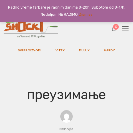
Radno vreme farbare je radnim danima 8-20h. Subotom od 8-17h.
Nedeljom NE RADIMO
Dismiss
0
SVI PROIZVODI
VITEX
DULUX
HARDY
преузимање
Nebojša