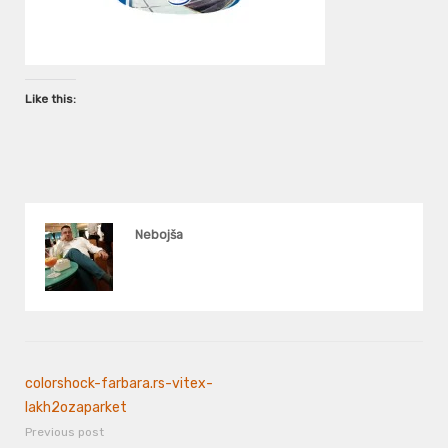
Like this:
Nebojša
colorshock-farbara.rs-vitex-
lakh2ozaparket
Previous post