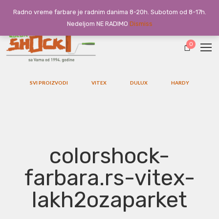
Radno vreme farbare je radnim danima 8-20h. Subotom od 8-17h.
Nedeljom NE RADIMO
Dismiss
0
SVI PROIZVODI
VITEX
DULUX
HARDY
colorshock-
farbara.rs-vitex-
lakh2ozaparket