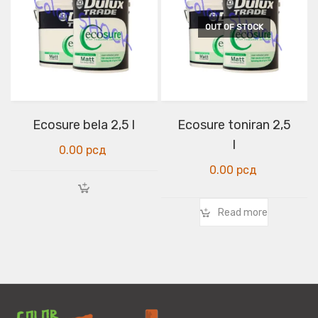
OUT OF STOCK
Ecosure bela 2,5 l
Ecosure toniran 2,5
l
0.00
рсд
0.00
рсд
Read more