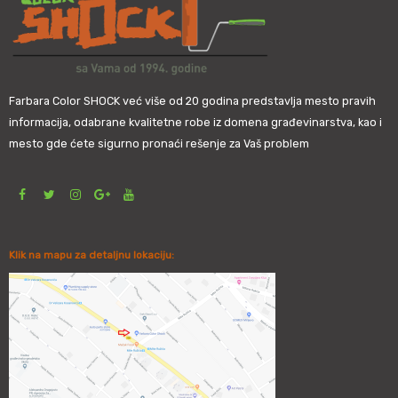
Farbara Color SHOCK već više od 20 godina predstavlja mesto pravih
informacija, odabrane kvalitetne robe iz domena građevinarstva, kao i
mesto gde ćete sigurno pronaći rešenje za Vaš problem
Klik na mapu za detaljnu lokaciju: