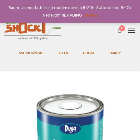
Radno vreme farbare je radnim danima 8-20h. Subotom od 8-17h.
Nedeljom NE RADIMO
Dismiss
0
SVI PROIZVODI
VITEX
DULUX
HARDY