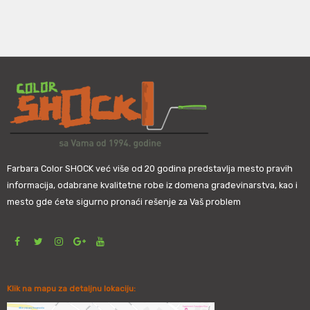
Farbara Color SHOCK već više od 20 godina predstavlja mesto pravih
informacija, odabrane kvalitetne robe iz domena građevinarstva, kao i
mesto gde ćete sigurno pronaći rešenje za Vaš problem
Klik na mapu za detaljnu lokaciju: