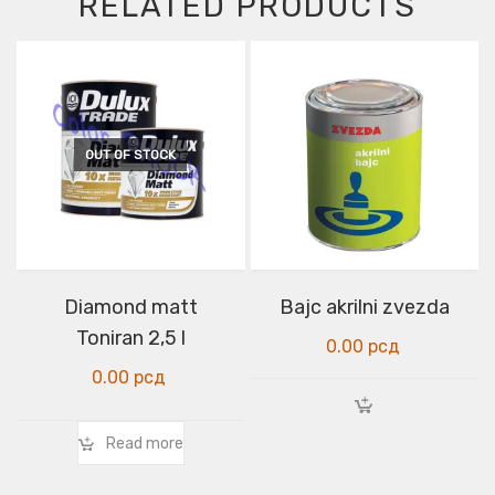
RELATED PRODUCTS
OUT OF STOCK
Diamond matt
Bajc akrilni zvezda
Toniran 2,5 l
0.00
рсд
0.00
рсд
Read more