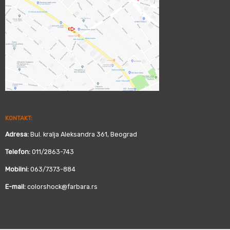
KONTAKT:
Adresa:
Bul. kralja Aleksandra 361, Beograd
Telefon:
011/2863-743
Mobilni:
063/7373-884
E-mail:
colorshock@farbara.rs