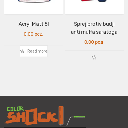
Acryl Matt 5l
Sprej protiv budji
anti muffa saratoga
0.00
рсд
0.00
рсд
Read more