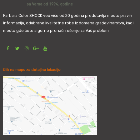
Farbara Color SHOCK već više od 20 godina predstavlja mesto pravih
informacija, odabrane kvalitetne robe iz domena građevinarstva, kao i
mesto gde ćete sigurno pronaći rešenje za Vaš problem
Klik na mapu za detaljnu lokaciju: