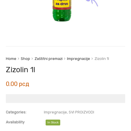
Home
Shop
Zaštitni premazi
Impregnacije
Zizolin 1l
Zizolin 1l
0.00
рсд
Categories:
Impregnacije
,
SVI PROIZVODI
Availability
:
In Stock